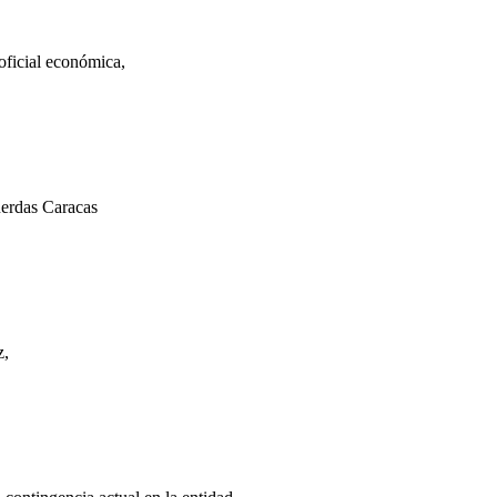
ficial económica,
uerdas Caracas
z,