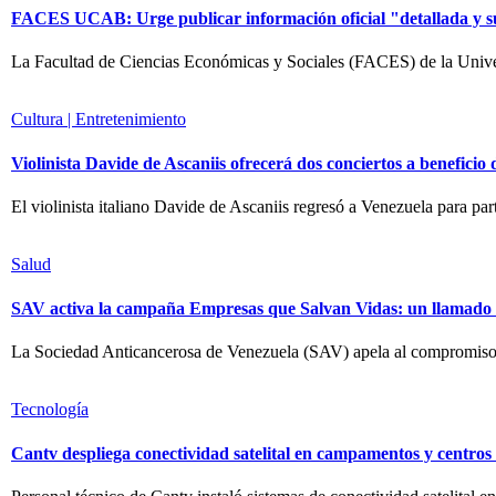
FACES UCAB: Urge publicar información oficial "detallada y suf
La Facultad de Ciencias Económicas y Sociales (FACES) de la Univ
Cultura | Entretenimiento
Violinista Davide de Ascaniis ofrecerá dos conciertos a beneficio 
El violinista italiano Davide de Ascaniis regresó a Venezuela para p
Salud
SAV activa la campaña Empresas que Salvan Vidas: un llamado a 
La Sociedad Anticancerosa de Venezuela (SAV) apela al compromiso de
Tecnología
Cantv despliega conectividad satelital en campamentos y centro