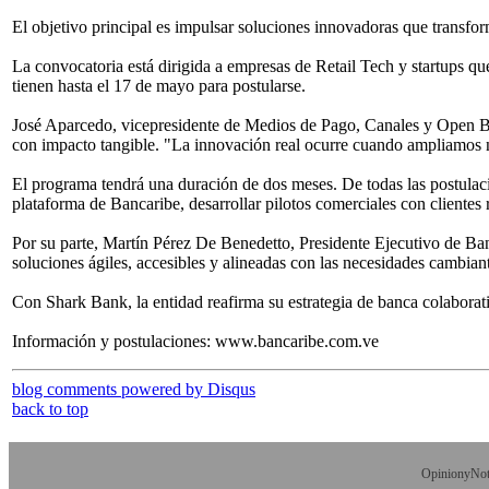
El objetivo principal es impulsar soluciones innovadoras que transf
La convocatoria está dirigida a empresas de Retail Tech y startups q
tienen hasta el 17 de mayo para postularse.
José Aparcedo, vicepresidente de Medios de Pago, Canales y Open Bank
con impacto tangible. "La innovación real ocurre cuando ampliamos n
El programa tendrá una duración de dos meses. De todas las postulaci
plataforma de Bancaribe, desarrollar pilotos comerciales con clientes re
Por su parte, Martín Pérez De Benedetto, Presidente Ejecutivo de Banc
soluciones ágiles, accesibles y alineadas con las necesidades cambiant
Con Shark Bank, la entidad reafirma su estrategia de banca colaborat
Información y postulaciones: www.bancaribe.com.ve
blog comments powered by
Disqus
back to top
OpinionyNoti