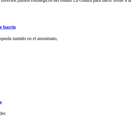
 diversos puntos estratégicos del estado La Guaira para hacer frente a la
e barrio
 queda sumido en el anonimato,
a
der.