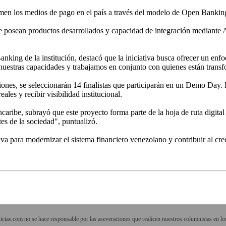
ormen los medios de pago en el país a través del modelo de Open Bankin
ue posean productos desarrollados y capacidad de integración mediante 
ing de la institución, destacó que la iniciativa busca ofrecer un enfo
uestras capacidades y trabajamos en conjunto con quienes están trans
ones, se seleccionarán 14 finalistas que participarán en un Demo Day. L
ales y recibir visibilidad institucional.
aribe, subrayó que este proyecto forma parte de la hoja de ruta digital 
es de la sociedad", puntualizó.
iva para modernizar el sistema financiero venezolano y contribuir al c
cias.com no se hace responsable por las aseveraciones que realicen nuestros columnistas en los