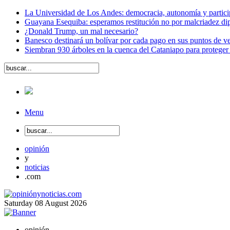
La Universidad de Los Andes: democracia, autonomía y partici
Guayana Esequiba: esperamos restitución no por malcriadez dip
¿Donald Trump, un mal necesario?
Banesco destinará un bolívar por cada pago en sus puntos de ve
Siembran 930 árboles en la cuenca del Cataniapo para proteger
Menu
opinión
y
noticias
.com
Saturday
08
August
2026
opinión