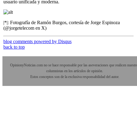
usuario unificada y moderna.
|*|: Fotografía de Ramón Burgos, cortesía de Jorge Espinoza
(@jorgetelecom en X)
blog comments powered by
Disqus
back to top
OpinionyNoticias.com no se hace responsable por las aseveraciones que realicen nuestr
columnistas en los artículos de opinión.
Estos conceptos son de la exclusiva responsabilidad del autor.