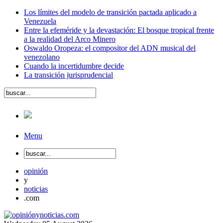
Los límites del modelo de transición pactada aplicado a
Venezuela
Entre la efeméride y la devastación: El bosque tropical frente
a la realidad del Arco Minero
Oswaldo Oropeza: el compositor del ADN musical del
venezolano
Cuando la incertidumbre decide
La transición jurisprudencial
Menu
opinión
y
noticias
.com