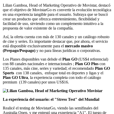
Lilian Gamboa, Head of Marketing Operativo de Movistar, destacó
que el objetivo de MovistarGo es convertir la evolución tecnológica
en una experiencia tangible para el usuario. Subraya que se buscó
crear un producto que ofrezca entretenimiento, flexibilidad y
facilidad de uso, sirviendo como un complemento intuitivo a la
propuesta de valor existente de la compañía.
Así, la oferta cuenta con más de 130 canales y un catálogo robusto
de cine y series. Es importante destacar que, por ahora, el servicio
está disponible exclusivamente para el
mercado masivo
(Prepago/Pospago)
y no para líneas jurídicas o corporativas.
Los Planes disponibles van delsde el
Plan GO
(US$4 referencial)
con 88 canales nacionales e internacionales ;
Plan GO Plus
con
135 canales, más cine, series y variedad; el recomendado
Plan GO
Sports
con 138 canales, enfoque total en deportes y ligas y el
Plan GO Ultra
, la experiencia completa con todo el catálogo
premium (139 canales) por unos US$16.
La experiencia del usuario: el "Stress Test" del Mundial
Realicé el testing de MovistarGo, viendo las semifinales del
Australia Open, y me entregó una experiencia "A1". El juego de