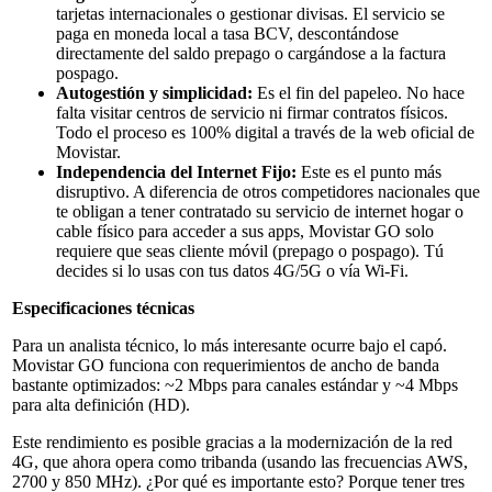
tarjetas internacionales o gestionar divisas. El servicio se
paga en moneda local a tasa BCV, descontándose
directamente del saldo prepago o cargándose a la factura
pospago.
Autogestión y simplicidad:
Es el fin del papeleo. No hace
falta visitar centros de servicio ni firmar contratos físicos.
Todo el proceso es 100% digital a través de la web oficial de
Movistar.
Independencia del Internet Fijo:
Este es el punto más
disruptivo. A diferencia de otros competidores nacionales que
te obligan a tener contratado su servicio de internet hogar o
cable físico para acceder a sus apps, Movistar GO solo
requiere que seas cliente móvil (prepago o pospago). Tú
decides si lo usas con tus datos 4G/5G o vía Wi-Fi.
Especificaciones técnicas
Para un analista técnico, lo más interesante ocurre bajo el capó.
Movistar GO funciona con requerimientos de ancho de banda
bastante optimizados: ~2 Mbps para canales estándar y ~4 Mbps
para alta definición (HD).
Este rendimiento es posible gracias a la modernización de la red
4G, que ahora opera como tribanda (usando las frecuencias AWS,
2700 y 850 MHz). ¿Por qué es importante esto? Porque tener tres