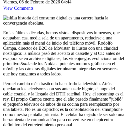
Viernes, 06 de Febrero de 2026 04:44
View Comments
La historia del consumo digital es una carrera hacia la
convergencia absoluta.
En las últimas décadas, hemos visto a dispositivos inmensos, que
ocupaban casi media sala de un apartamento, reducirse a una
aplicación más el menú de inicio del teléfono móvil. Rodolfo
Campa, director de B2C de Movistar, lo ilustra con una claridad
nostálgica: la música pasó del acetato al cassette y al CD antes de
evaporarse en archivos digitales; los videojuegos evolucionaron del
primitivo
Snake
de los Nokia a potentes motores gráficos en el
móvil; y las cámaras digitales terminaron integradas en sensores
que hoy cargamos a todos lados.
Pero el cambio más drástico lo ha sufrido la televisión. Atrás
quedaron los televisores con sus antenas de bigote, el auge del
cable coaxial y la llegada del DTH satelital. Hoy, el streaming es el
rey. El propio Campa cuenta que el año pasado finalmente "jubiló"
el pequeño televisor de tubos de su cocina para reemplazarlo por
una tableta. No es un capricho; es la consolidación del smartphone
como nuestra pantalla primaria. El celular ha dejado de ser solo una
herramienta de comunicación para convertirse en el epicentro
definitivo del entretenimiento personal.