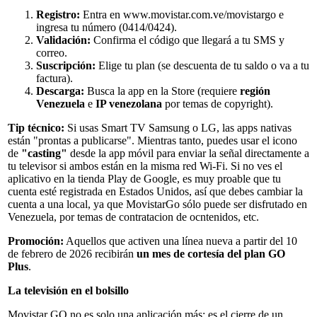
Registro:
Entra en www.movistar.com.ve/movistargo e
ingresa tu número (0414/0424).
Validación:
Confirma el código que llegará a tu SMS y
correo.
Suscripción:
Elige tu plan (se descuenta de tu saldo o va a tu
factura).
Descarga:
Busca la app en la Store (requiere
región
Venezuela
e
IP venezolana
por temas de copyright).
Tip técnico:
Si usas Smart TV Samsung o LG, las apps nativas
están "prontas a publicarse". Mientras tanto, puedes usar el icono
de
"casting"
desde la app móvil para enviar la señal directamente a
tu televisor si ambos están en la misma red Wi-Fi. Si no ves el
aplicativo en la tienda Play de Google, es muy proable que tu
cuenta esté registrada en Estados Unidos, así que debes cambiar la
cuenta a una local, ya que MovistarGo sólo puede ser disfrutado en
Venezuela, por temas de contratacion de ocntenidos, etc.
Promoción:
Aquellos que activen una línea nueva a partir del 10
de febrero de 2026 recibirán
un mes de cortesía del plan GO
Plus
.
La televisión en el bolsillo
Movistar GO no es solo una aplicación más; es el cierre de un