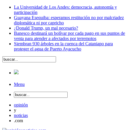
La Universidad de Los Andes: democracia, autonomía y
participación
Guayana Esequiba: esperamos restitución no por malcriadez
diplomática ni por capricho
¿Donald Trump, un mal necesario?
Banesco destinará un bolívar por cada pago en sus puntos de
venta para atender a afectados por terremotos
Siembran 930 árboles en la cuenca del Cataniapo para
proteger el agua de Puerto Ayacucho
Menu
opinión
y
noticias
.com