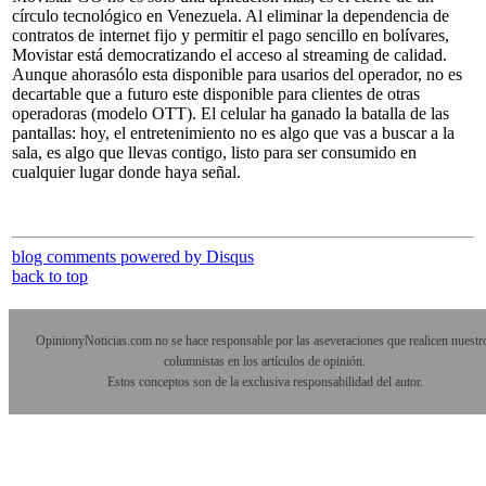
círculo tecnológico en Venezuela. Al eliminar la dependencia de
contratos de internet fijo y permitir el pago sencillo en bolívares,
Movistar está democratizando el acceso al streaming de calidad.
Aunque ahorasólo esta disponible para usarios del operador, no es
decartable que a futuro este disponible para clientes de otras
operadoras (modelo OTT). El celular ha ganado la batalla de las
pantallas: hoy, el entretenimiento no es algo que vas a buscar a la
sala, es algo que llevas contigo, listo para ser consumido en
cualquier lugar donde haya señal.
blog comments powered by
Disqus
back to top
OpinionyNoticias.com no se hace responsable por las aseveraciones que realicen nuestr
columnistas en los artículos de opinión.
Estos conceptos son de la exclusiva responsabilidad del autor.